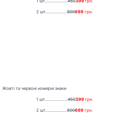
1 шт....................
450
399
грн.
2 шт...................
800
699
грн.
Жовті та червоні номерні знаки
1 шт....................
450
399
грн.
2 шт...................
800
699
грн.