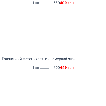
1 шт...............
550
499
грн.
Радянський мотоциклетний номерний знак
1 шт...............
500
449
грн.