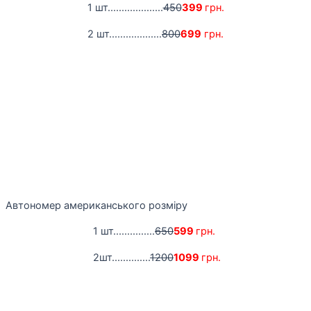
1 шт....................
450
399
грн.
2 шт...................
800
699
грн.
Автономер американського розміру
1 шт...............
650
599
грн.
2шт..............
1200
1099
грн.