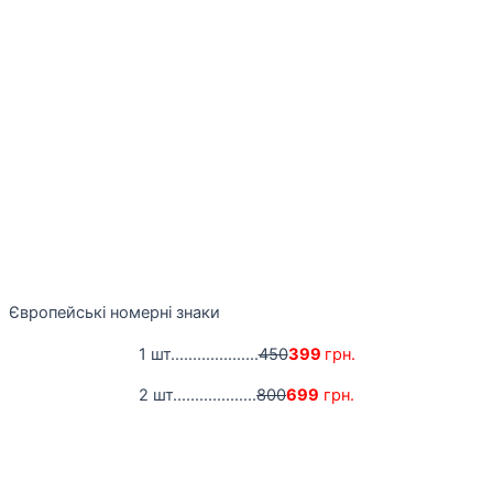
Європейські номерні знаки
1 шт....................
450
399
грн.
2 шт...................
800
699
грн.