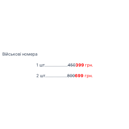
Військові номера
1 шт....................
450
399
грн.
2 шт...................
800
699
грн.