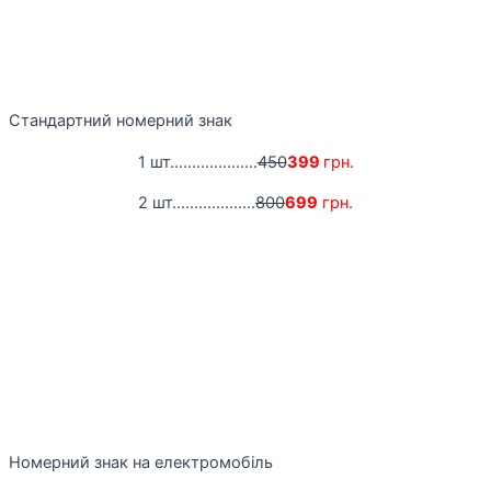
Стандартний номерний знак
1 шт....................
450
399
грн.
2 шт...................
800
699
грн.
Номерний знак на електромобіль