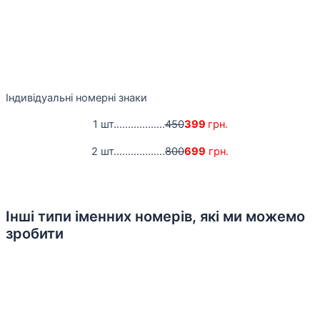
Індивідуальні номерні знаки
1 шт..................
450
399
грн.
2 шт..................
800
699
грн.
Інші типи іменних номерів, які ми можемо
зробити