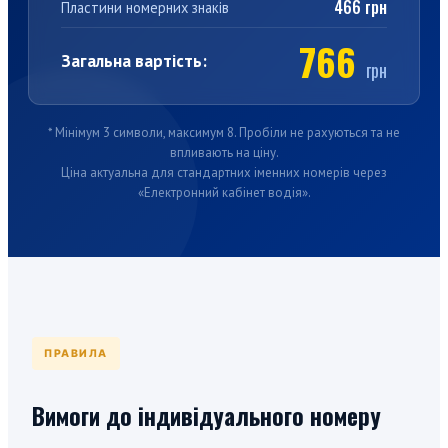
466 грн
Пластини номерних знаків
766
Загальна вартість:
грн
* Мінімум 3 символи, максимум 8. Пробіли не рахуються та не
впливають на ціну.
Ціна актуальна для стандартних іменних номерів через
«Електронний кабінет водія».
ПРАВИЛА
Вимоги до індивідуального номеру