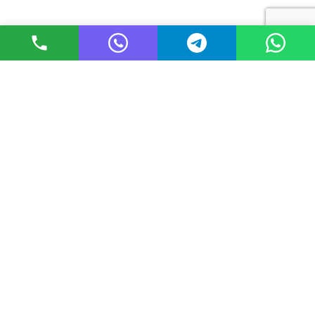
Copyright © 2026 Виготовлення номерних знаків в Україні
Оставьте пожалуйста номер телефона и наши менеджеры
обязательно свяжутся с вами как можно скорее
Ваш телефон
×
Будь ласка, залиште номер телефону і наші менеджери
обов'язково зв'яжуться з вами якомога швидше
Ваш телефон