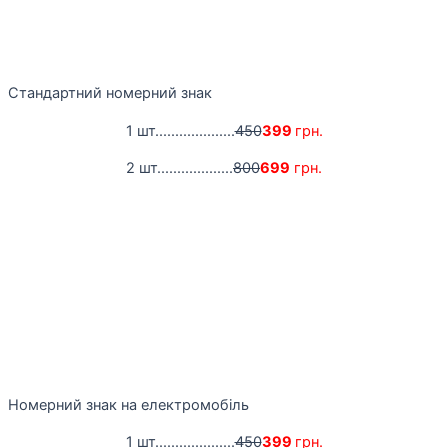
Стандартний номерний знак
1 шт....................
450
399
грн.
2 шт...................
800
699
грн.
Номерний знак на електромобіль
1 шт....................
450
399
грн.