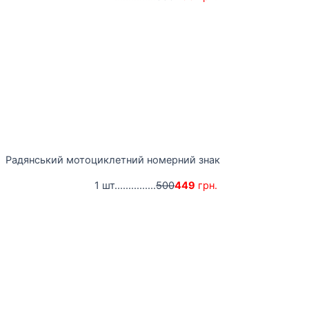
Радянський мотоциклетний номерний знак
1 шт...............
500
449
грн.