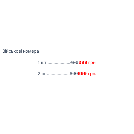
Військові номера
1 шт....................
450
399
грн.
2 шт...................
800
699
грн.