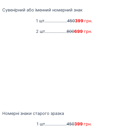
Сувенірний або іменний номерний знак
1 шт....................
450
399
грн.
2 шт...................
800
699
грн.
Номерні знаки старого зразка
1 шт...................
450
399
грн.