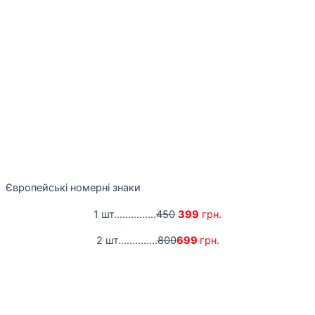
Європейські номерні знаки
1 шт...............
450
399
грн.
2 шт..............
800
699
грн.