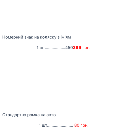
Номерний знак на коляску з ім'ям
1 шт..................
450
399
грн.
Стандартна рамка на авто
1 шт.......................
80 грн.