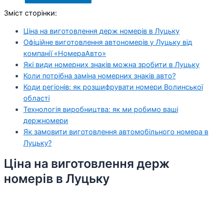
Зміст сторінки:
Ціна на виготовлення держ номерів в Луцьку
Офіційне виготовлення автономерів у Луцьку від
компанії «НомераАвто»
Які види номерних знаків можна зробити в Луцьку
Коли потрібна заміна номерних знаків авто?
Коди регіонів: як розшифрувати номери Волинської
області
Технологія виробництва: як ми робимо ваші
держномери
Як замовити виготовлення автомобільного номера в
Луцьку?
Ціна на виготовлення держ
номерів в Луцьку