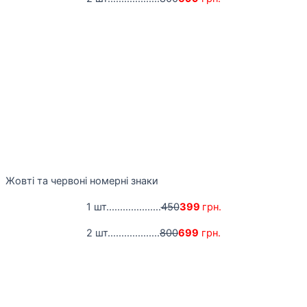
Жовті та червоні номерні знаки
1 шт....................
450
399
грн.
2 шт...................
800
699
грн.