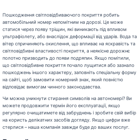
Пошкодження світловідбиваючого покриття робить
автомобільний номер непомітним на дорозі. Це може
статися через появу тріщин, які виникають під впливом
ультрафіолету, або внаслідок деформації від ударів. Вода та
вітер спричиняють окислення, що впливає на яскравість та
світловідбивні властивості покриття, а неякісне дорожнє
полотно призводить до появи подряпин. Якщо помітили,
що світловідбивне покриття почало лущитися або зазнало
пошкоджень іншого характеру, заповніть спеціальну форму
на сайті, щоб замовити номерний знак, який повністю
відповідає вимогам чинного законодавства.
Чи можна уникнути стирання символів на автономері? Ви
можете продовжити термін його експлуатації, якщо
регулярно очищатимете від забруднень і зробите свій вибір
на користь делікатних засобів догляду. Якщо цифри вже
стерлися – наша компанія завжди буде до ваших послуг.