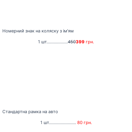
Номерний знак на коляску з ім'ям
1 шт..................
450
399
грн.
Стандартна рамка на авто
1 шт.......................
80 грн.