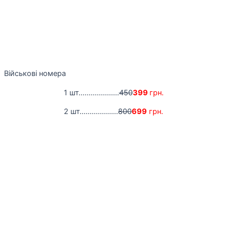
Військові номера
1 шт....................
450
399
грн.
2 шт...................
800
699
грн.