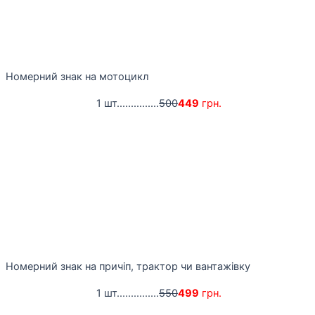
Номерний знак на мотоцикл
1 шт...............
500
449
грн.
Номерний знак на причіп, трактор чи вантажівку
1 шт...............
550
499
грн.