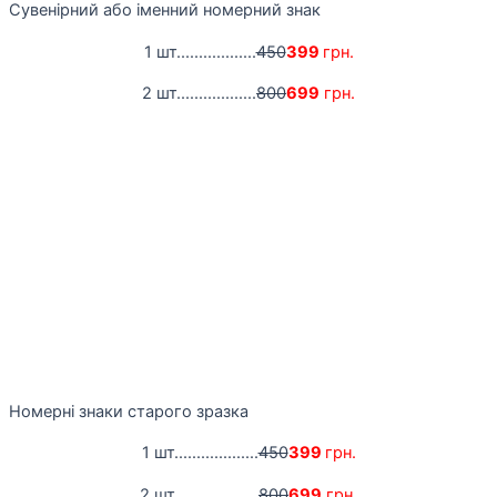
Сувенірний або іменний номерний знак
1 шт..................
450
399
грн.
2 шт..................
800
699
грн.
Номерні знаки старого зразка
1 шт...................
450
399
грн.
2 шт...................
800
699
грн.