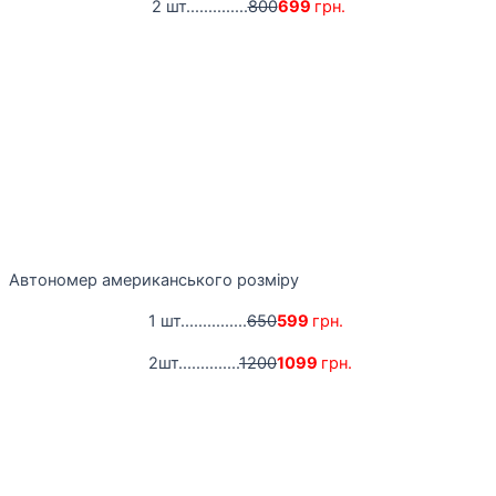
2 шт..............
800
699
грн.
Автономер американського розміру
1 шт...............
650
599
грн.
2шт..............
1200
1099
грн.