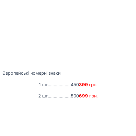
Європейські номерні знаки
1 шт...................
450
399
грн.
2 шт...................
800
699
грн.