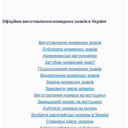
Офіційне виготовлення номерних знаків в Україні
Виготовлення номерних знаків
Дублікати номерних знаків
Американські автономери
Загубив номерний знак?
Пошкодження номерних знаків
Відновлення номерних знаків
Заміна номерних знаків
Замовити держ номери
Виготовлення номера на мотоцикл
Зменшений номер на мотоцикл
Дублікат номера на мопед
Зробити європейські номери в Україні
Сувенірні держ номери
Адресні таблички на будинок