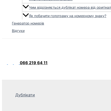
Чим відрізняється дублікат номера від оригіна
Як побачити голограму на номерному знаку?
Генератор номерів
Відгуки
066 219 64 11
Дублікати