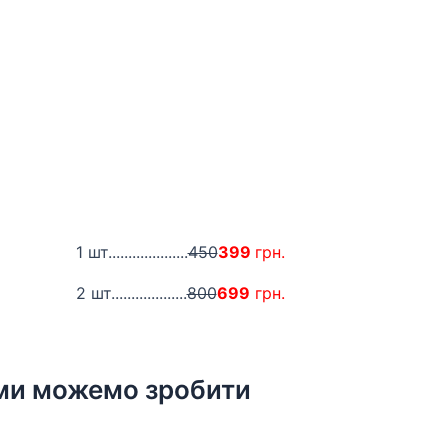
1 шт....................
450
399
грн.
2 шт...................
800
699
грн.
 ми можемо зробити