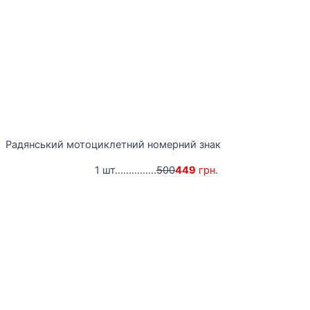
Радянський мотоциклетний номерний знак
1 шт...............
500
449
грн.