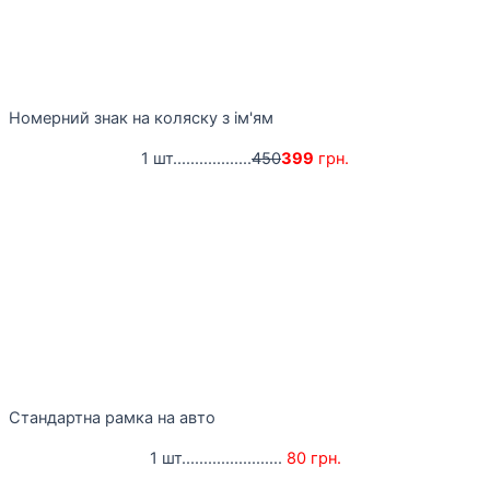
Номерний знак на коляску з ім'ям
1 шт..................
450
399
грн.
Стандартна рамка на авто
1 шт.......................
80 грн.