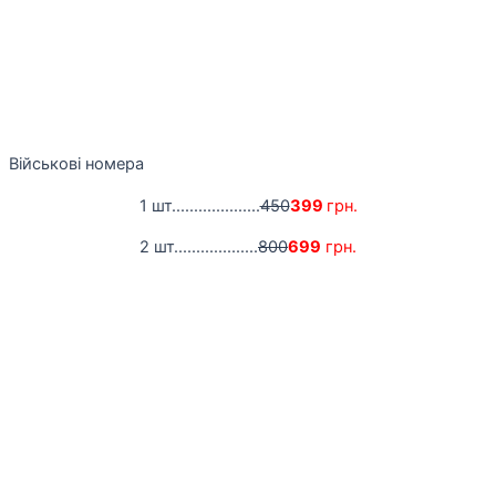
Військові номера
1 шт....................
450
399
грн.
2 шт...................
800
699
грн.