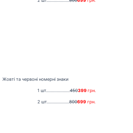
2 шт...................
800
699
грн.
Жовті та червоні номерні знаки
1 шт....................
450
399
грн.
2 шт...................
800
699
грн.