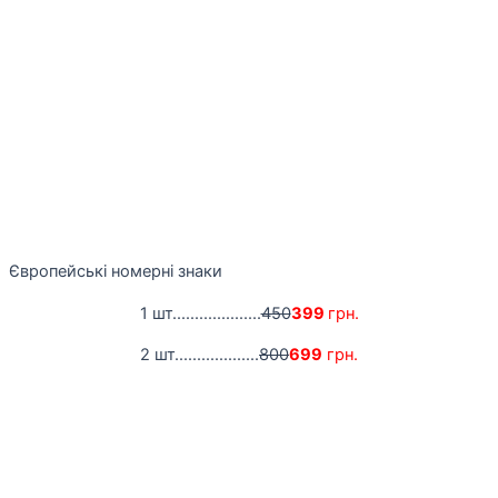
Європейські номерні знаки
1 шт....................
450
399
грн.
2 шт...................
800
699
грн.