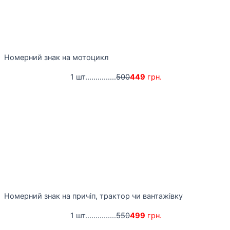
Номерний знак на мотоцикл
1 шт...............
500
449
грн.
Номерний знак на причіп, трактор чи вантажівку
1 шт...............
550
499
грн.