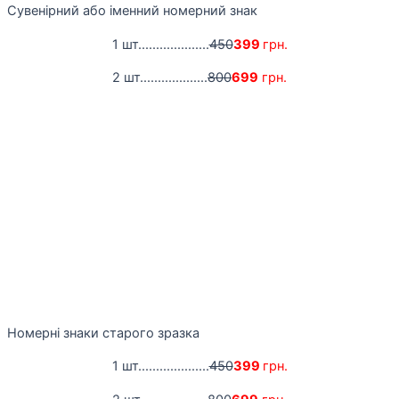
Сувенірний або іменний номерний знак
1 шт....................
450
399
грн.
2 шт...................
800
699
грн.
Номерні знаки старого зразка
1 шт....................
450
399
грн.