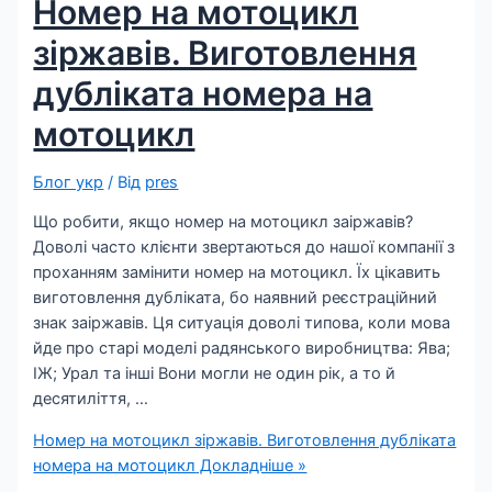
Номер на мотоцикл
зіржавів. Виготовлення
дубліката номера на
мотоцикл
Блог укр
/ Від
pres
Що робити, якщо номер на мотоцикл заіржавів?
Доволі часто клієнти звертаються до нашої компанії з
проханням замінити номер на мотоцикл. Їх цікавить
виготовлення дубліката, бо наявний реєстраційний
знак заіржавів. Ця ситуація доволі типова, коли мова
йде про старі моделі радянського виробництва: Ява;
ІЖ; Урал та інші Вони могли не один рік, а то й
десятиліття, …
Номер на мотоцикл зіржавів. Виготовлення дубліката
номера на мотоцикл
Докладніше »