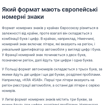
Який формат мають європейські
номерні знаки
Формат номерних знаків у країнах Євросоюзу різниться в
залежності від країни, проте взагалі він складається з
комбінації букв і цифр. В країнах, наприклад, Німеччині,
номерний знак включає літери, які вказують на регіон, і
унікальний ідентифікатор автомобіля у вигляді цифр і букв.
У Франції номерний знак починається з двох букв,
позначаючи регіон, далі йдуть три цифри і одна буква.
У Польщі формат автономерів складається з трьох букв, за
якими йдуть дві цифри і ще дві букви, розділені пробілами.
Наприклад, «KRA 45AB». Перші три літери вказують на
регіон реєстрації автомобіля, а останні дві літери є серією
номерів.
У Литві формат номерних знаків містить три букви, за
якими йдуть три цифри, розділені пробілами. Наприклад,