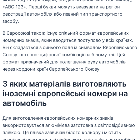
«ABC 123». Перші букви можуть вказувати на регіон
реєстрації автомобіля або певний тип транспортного
засобу.
В Євросоюзі також існує спільний формат європейських
номерних знаків, який вводиться поступово у всіх країнах.
Він складається з синього поля із символом Європейського
Союзу і літерно-цифрової комбінації на білому тлі. Цей
формат призначений для полегшення руху автомобілів
через кордони країн Європейського Союзу.
З яких матеріалів виготовляють
іноземні європейські номери на
автомобіль
Для виготовлення європейських номерних знаків
використовується алюмінієва заготовка з світловідбивною
плівкою. Ця плівка зазвичай білого кольору і містить
спеціальні елементи, які відбивають світло фар автомобілів,