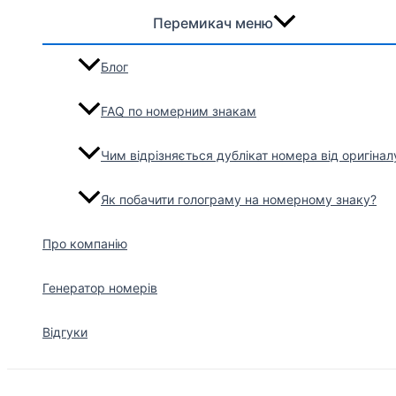
Перемикач меню
Блог
FAQ по номерним знакам
Чим відрізняється дублікат номера від оригінал
Як побачити голограму на номерному знаку?
Про компанію
Генератор номерів
Відгуки