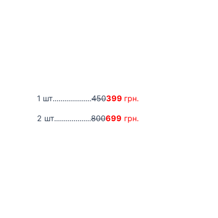
1 шт....................
450
399
грн.
2 шт...................
800
699
грн.