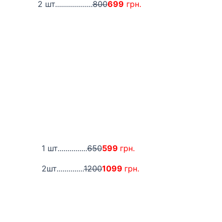
2 шт...................
800
699
грн.
1 шт...............
650
599
грн.
2шт..............
1200
1099
грн.