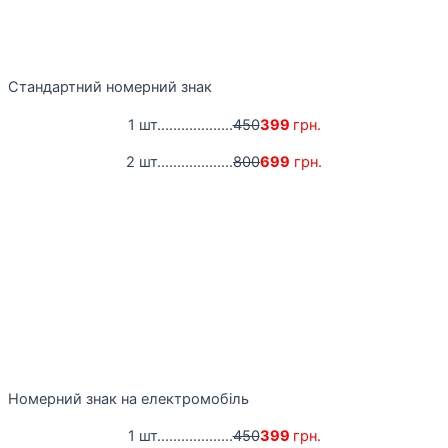
Стандартний номерний знак
1 шт...................
450
399
грн.
2 шт...................
800
699
грн.
Номерний знак на електромобіль
1 шт...................
450
399
грн.