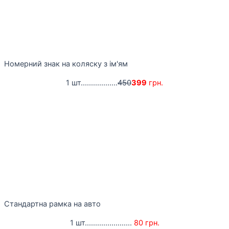
Номерний знак на коляску з ім'ям
1 шт..................
450
399
грн.
Стандартна рамка на авто
1 шт.......................
80 грн.