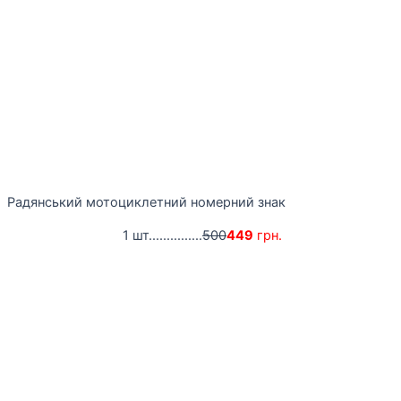
Радянський мотоциклетний номерний знак
1 шт...............
500
449
грн.