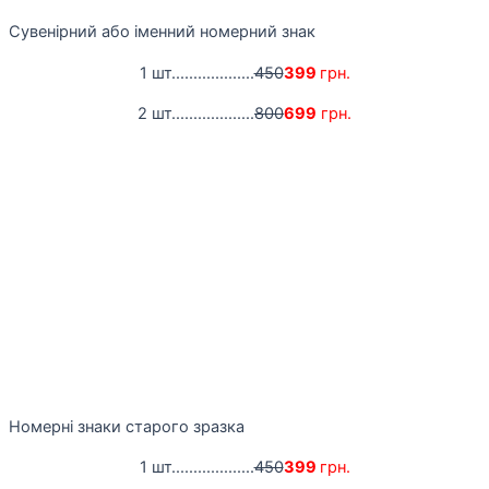
Сувенірний або іменний номерний знак
1 шт...................
450
399
грн.
2 шт...................
800
699
грн.
Номерні знаки старого зразка
1 шт...................
450
399
грн.