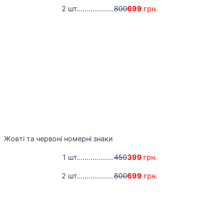
2 шт...................
800
699
грн.
Жовті та червоні номерні знаки
1 шт...................
450
399
грн.
2 шт...................
800
699
грн.