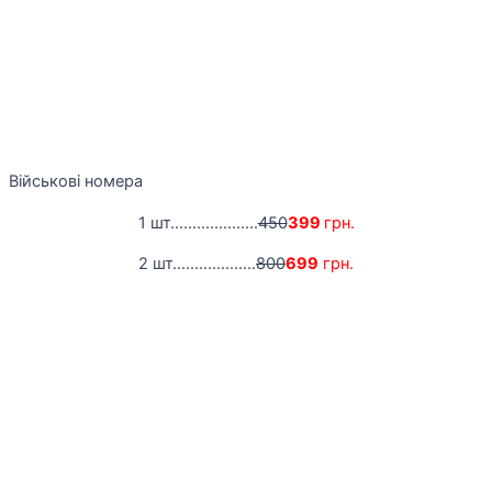
Військові номера
1 шт....................
450
399
грн.
2 шт...................
800
699
грн.