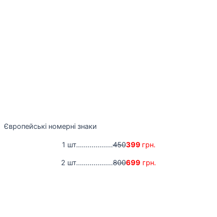
Європейські номерні знаки
1 шт...................
450
399
грн.
2 шт...................
800
699
грн.