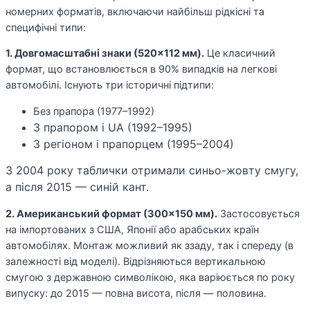
номерних форматів, включаючи найбільш рідкісні та
специфічні типи:
1. Довгомасштабні знаки (520×112 мм).
Це класичний
формат, що встановлюється в 90% випадків на легкові
автомобілі. Існують три історичні підтипи:
Без прапора (1977–1992)
З прапором і UA (1992–1995)
З регіоном і прапорцем (1995–2004)
З 2004 року таблички отримали синьо-жовту смугу,
а після 2015 — синій кант.
2. Американський формат (300×150 мм).
Застосовується
на імпортованих з США, Японії або арабських країн
автомобілях. Монтаж можливий як ззаду, так і спереду (в
залежності від моделі). Відрізняються вертикальною
смугою з державною символікою, яка варіюється по року
випуску: до 2015 — повна висота, після — половина.