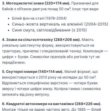
3. Мотоциклетні знаки (220×174 мм).
Призначені для
байків з об’ємом двигуна понад 50 см³. Існує три види:
Білий фон на сталі (1978–2004)
Синьо-жовта вертикаль на алюмінії (2004–2015)
Синя смуга, світловідбивання (з 2015)
4. Знаки на сільгосптехніку (288×206 мм).
Мають
унікальну шестикутну форму, використовуються на
тракторах, причепах і спеціалізованій техніці. Композиція —
цифри + букви. Символіки прапорів або регіонів тут не
передбачено.
5. Скутерні номери (140×114 мм).
Малий формат, що
використовується з 2010 року на мопедах до 50 см³.
Відрізняється специфічною версткою — чотири букви
зверху і чотири цифри знизу. Колірна гамма і символіка
залежать від року випуску.
6. Квадратні автономери на вантажівки (288×226 мм).
Монтаж тільки на задню частину авто. До 1995 — білий