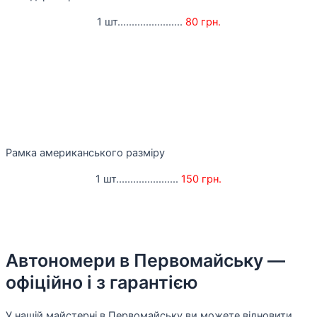
1 шт.......................
80 грн.
Рамка американського разміру
1 шт......................
150 грн.
Автономери в Первомайську —
офіційно і з гарантією
У нашій майстерні в Первомайську ви можете відновити