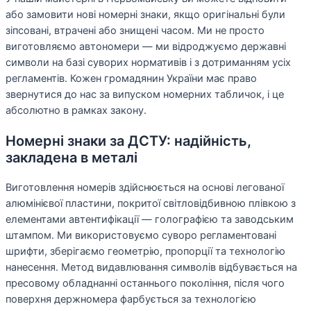
або замовити нові номерні знаки, якщо оригінальні були
зіпсовані, втрачені або знищені часом. Ми не просто
виготовляємо автономери — ми відроджуємо державні
символи на базі суворих нормативів і з дотриманням усіх
регламентів. Кожен громадянин України має право
звернутися до нас за випуском номерних табличок, і це
абсолютно в рамках закону.
Номерні знаки за ДСТУ: надійність,
закладена в металі
Виготовлення номерів здійснюється на основі легованої
алюмінієвої пластини, покритої світловідбивною плівкою з
елементами автентифікації — голографією та заводським
штампом. Ми використовуємо суворо регламентовані
шрифти, зберігаємо геометрію, пропорції та технологію
нанесення. Метод видавлювання символів відбувається на
пресовому обладнанні останнього покоління, після чого
поверхня держномера фарбується за технологією