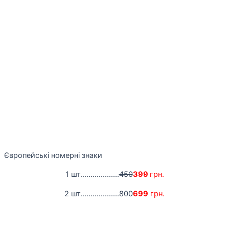
Європейські номерні знаки
1 шт...................
450
399
грн.
2 шт...................
800
699
грн.