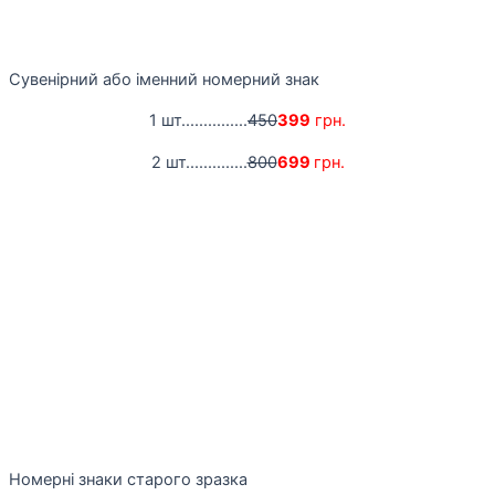
Сувенірний або іменний номерний знак
1 шт...............
450
399
грн.
2 шт..............
800
699
грн.
Номерні знаки старого зразка