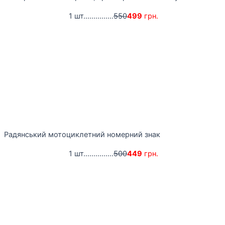
1 шт...............
550
499
грн.
Радянський мотоциклетний номерний знак
1 шт...............
500
449
грн.