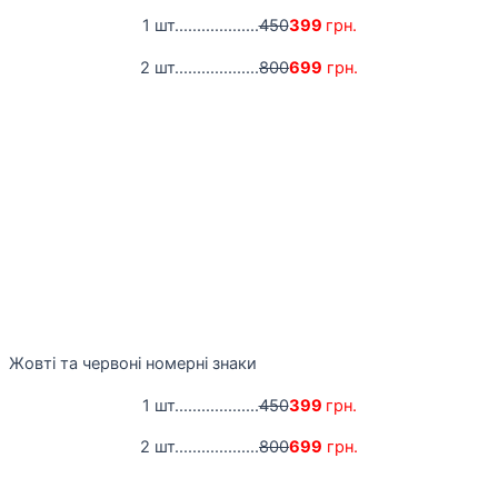
1 шт...................
450
399
грн.
2 шт...................
800
699
грн.
Жовті та червоні номерні знаки
1 шт...................
450
399
грн.
2 шт...................
800
699
грн.