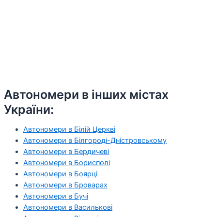
Автономери в інших містах
України:
Автономери в Білій Церкві
Автономери в Білгороді-Дністровському
Автономери в Бердичеві
Автономери в Борисполі
Автономери в Боярці
Автономери в Броварах
Автономери в Бучі
Автономери в Василькові