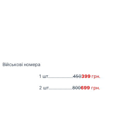
Військові номера
1 шт....................
450
399
грн.
2 шт...................
800
699
грн.