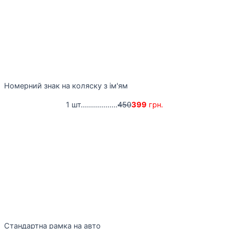
Номерний знак на коляску з ім'ям
1 шт..................
450
399
грн.
Стандартна рамка на авто