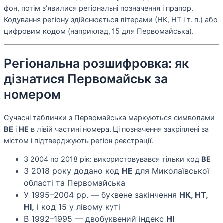
фон, потім з’явилися регіональні позначення і прапор.
Кодування регіону здійснюється літерами (НК, НТ і т. п.) або
цифровим кодом (наприклад, 15 для Первомайська).
Регіональна розшифровка: як
дізнатися Первомайськ за
номером
Сучасні таблички з Первомайська маркуються символами
ВЕ
і
НЕ
в лівій частині номера. Ці позначення закріплені за
містом і підтверджують регіон реєстрації.
З 2004 по 2018 рік: використовувався тільки код
ВЕ
З 2018 року додано код
НЕ
для Миколаївської
області та Первомайська
У 1995–2004 рр. — буквене закінчення
НК, НТ,
НІ,
і код 15 у лівому куті
В 1992–1995 — двобуквений індекс
НІ