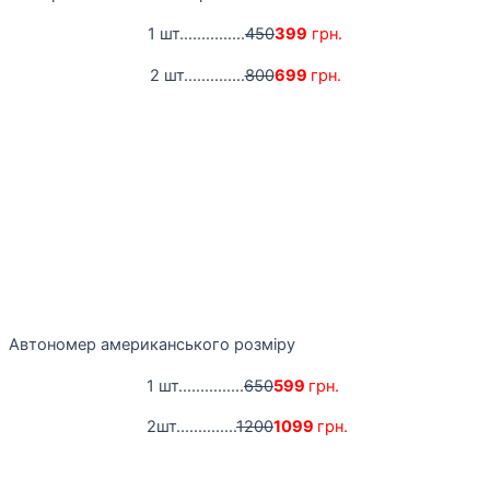
1 шт...............
450
399
грн.
2 шт..............
800
699
грн.
Автономер американського розміру
1 шт...............
650
599
грн.
2шт..............
1200
1099
грн.