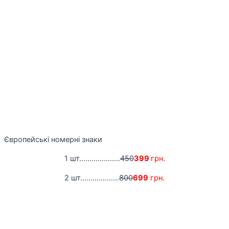
Європейські номерні знаки
1 шт....................
450
399
грн.
2 шт...................
800
699
грн.