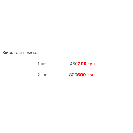
Військові номера
1 шт....................
450
399
грн.
2 шт...................
800
699
грн.