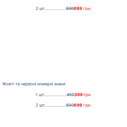
2 шт...................
800
699
грн.
Жовті та червоні номерні знаки
1 шт....................
450
399
грн.
2 шт...................
800
699
грн.