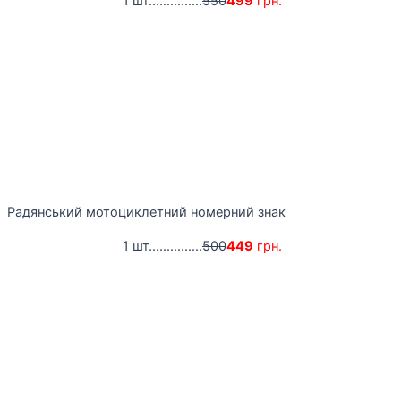
1 шт...............
550
499
грн.
Радянський мотоциклетний номерний знак
1 шт...............
500
449
грн.