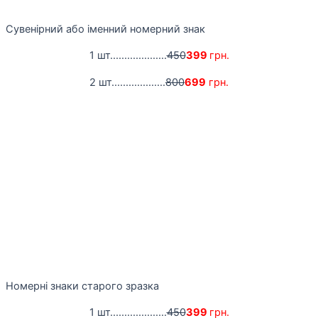
Сувенірний або іменний номерний знак
1 шт....................
450
399
грн.
2 шт...................
800
699
грн.
Номерні знаки старого зразка
1 шт....................
450
399
грн.