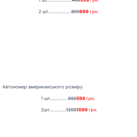
1 шт....................
450
399
грн.
2 шт...................
800
699
грн.
Автономер американського розміру
1 шт...............
650
599
грн.
2шт..............
1200
1099
грн.