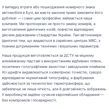
У випадку втрати або пошкодження номерного знака
автомобіля в Бучі, ви маєте законне право замовити його
дублікат — і саме цим професійно займається наша
компанія. Ми пропонуємо не просто заміну номерів, а
виготовлення ідентичних копій, повністю відповідних
діючим державним стандартам України. Такі автономери
ідентичні тим, що видаються в сервісних центрах МВС, з
повним дотриманням технічних і візуальних параметрів.
Наша продукція виготовляється за ДСТУ на міцному
алюмінієвому підставі з використанням відбивних плівок,
посилених голографічним захистом і заводським клеймом.
Усі шрифти видавлюються з ювелірною точністю, суворо
відповідаючи нормативній типографіці, а фарбування
здійснюється за технологією термотрансфера, що
забезпечує не лише чіткість, але й довговічність зображень.
У виробництві задіяно сучасне європейське обладнання —
без компромісів і посередності.