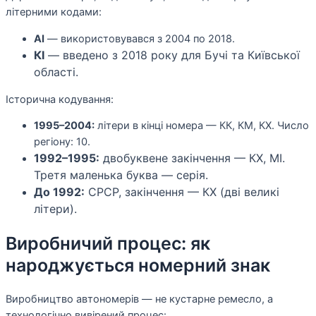
літерними кодами:
AI
— використовувався з 2004 по 2018.
КІ
— введено з 2018 року для Бучі та Київської
області.
Історична кодування:
1995–2004:
літери в кінці номера — КК, КМ, КХ. Число
регіону: 10.
1992–1995:
двобуквене закінчення — КХ, МІ.
Третя маленька буква — серія.
До 1992:
СРСР, закінчення — КХ (дві великі
літери).
Виробничий процес: як
народжується номерний знак
Виробництво автономерів — не кустарне ремесло, а
технологічно вивірений процес: