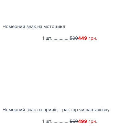
Номерний знак на мотоцикл
1 шт...............
500
449
грн.
Номерний знак на причіп, трактор чи вантажівку
1 шт...............
550
499
грн.