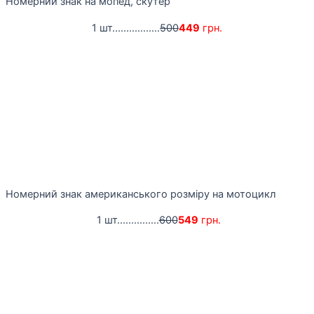
Номерний знак на мопед, скутер
1 шт.................
500
449
грн.
Номерний знак американського розміру на мотоцикл
1 шт...............
600
549
грн.