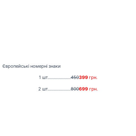
Європейські номерні знаки
1 шт...................
450
399
грн.
2 шт...................
800
699
грн.