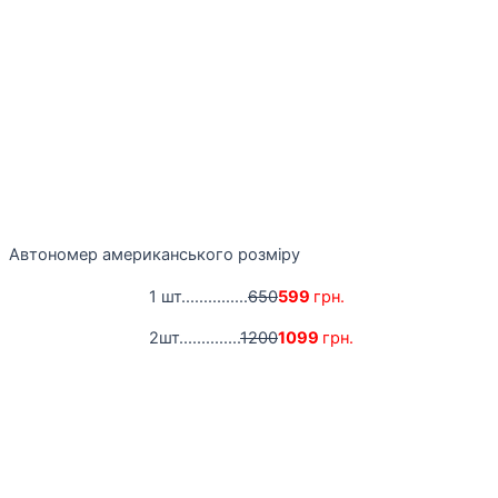
Автономер американського розміру
1 шт...............
650
599
грн.
2шт..............
1200
1099
грн.