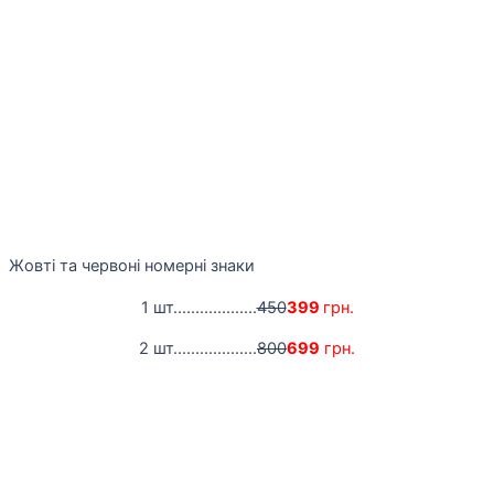
Жовті та червоні номерні знаки
1 шт...................
450
399
грн.
2 шт...................
800
699
грн.