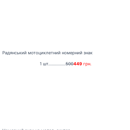
Радянський мотоциклетний номерний знак
1 шт...............
500
449
грн.