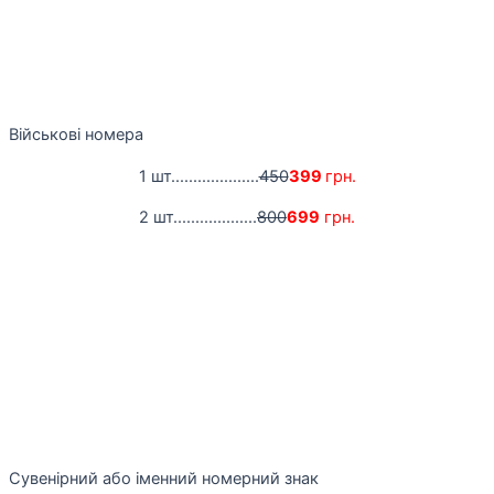
Військові номера
1 шт....................
450
399
грн.
2 шт...................
800
699
грн.
Сувенірний або іменний номерний знак