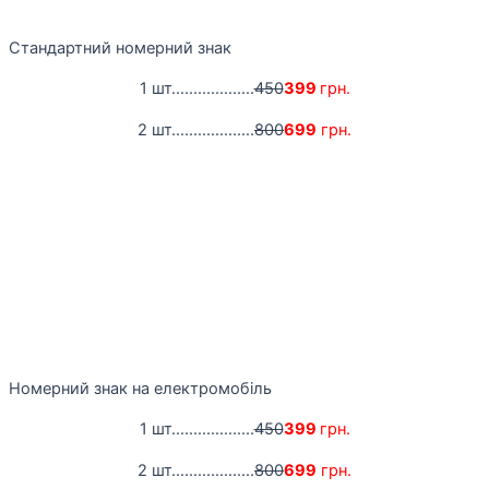
Стандартний номерний знак
1 шт...................
450
399
грн.
2 шт...................
800
699
грн.
Номерний знак на електромобіль
1 шт...................
450
399
грн.
2 шт...................
800
699
грн.