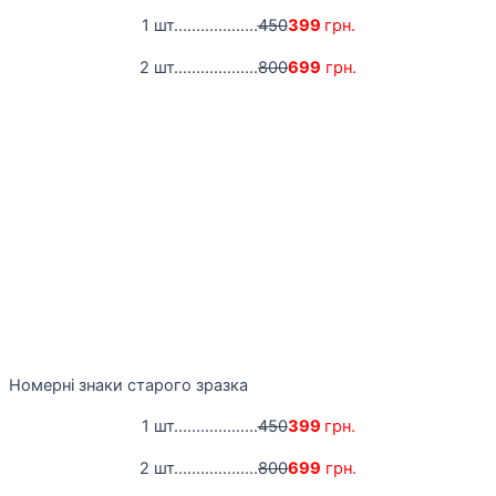
1 шт...................
450
399
грн.
2 шт...................
800
699
грн.
Номерні знаки старого зразка
1 шт...................
450
399
грн.
2 шт...................
800
699
грн.