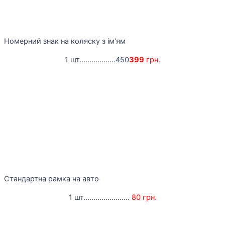
Номерний знак на коляску з ім'ям
1 шт..................
450
399
грн.
Стандартна рамка на авто
1 шт.......................
80 грн.