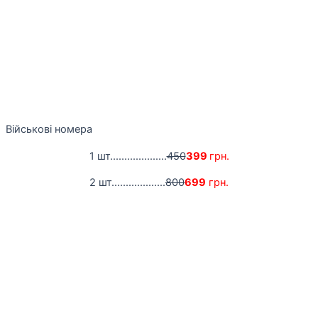
Військові номера
1 шт....................
450
399
грн.
2 шт...................
800
699
грн.