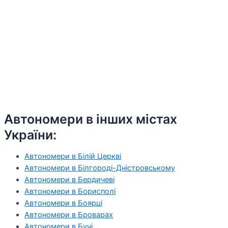
Автономери в інших містах
України:
Автономери в Білій Церкві
Автономери в Білгороді-Дністровському
Автономери в Бердичеві
Автономери в Борисполі
Автономери в Боярці
Автономери в Броварах
Автономери в Бучі