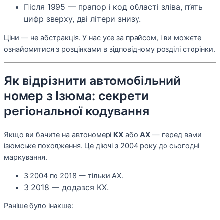
Після 1995 — прапор і код області зліва, п’ять
цифр зверху, дві літери знизу.
Ціни — не абстракція. У нас усе за прайсом, і ви можете
ознайомитися з розцінками в відповідному розділі сторінки.
Як відрізнити автомобільний
номер з Ізюма: секрети
регіональної кодування
Якщо ви бачите на автономері
КХ
або
АХ
— перед вами
ізюмське походження. Це діючі з 2004 року до сьогодні
маркування.
З 2004 по 2018 — тільки АХ.
З 2018 — додався КХ.
Раніше було інакше: