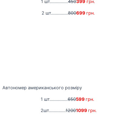
1 шт...............
450
399
грн.
2 шт..............
800
699
грн.
Автономер американського розміру
1 шт...............
650
599
грн.
2шт..............
1200
1099
грн.