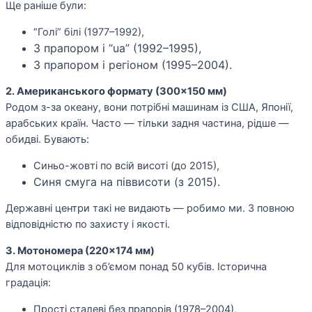
Ще раніше були:
“Голі” білі (1977–1992),
З прапором і “ua” (1992–1995),
З прапором і регіоном (1995–2004).
2. Американського формату (300×150 мм)
Родом з-за океану, вони потрібні машинам із США, Японії,
арабських країн. Часто — тільки задня частина, рідше —
обидві. Бувають:
Синьо-жовті по всій висоті (до 2015),
Синя смуга на піввисоти (з 2015).
Державні центри такі не видають — робимо ми. З повною
відповідністю по захисту і якості.
3. Мотономера (220×174 мм)
Для мотоциклів з об’ємом понад 50 кубів. Історична
градація:
Прості сталеві без прапорів (1978–2004),