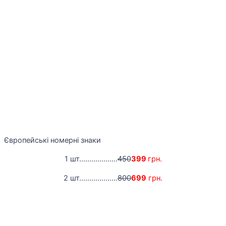
Європейські номерні знаки
1 шт...................
450
399
грн.
2 шт...................
800
699
грн.