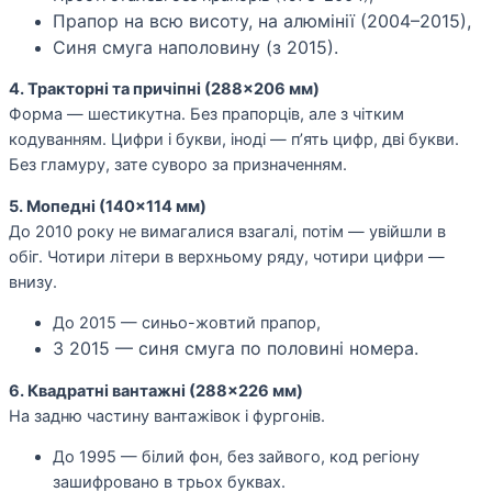
Прапор на всю висоту, на алюмінії (2004–2015),
Синя смуга наполовину (з 2015).
4. Тракторні та причіпні (288×206 мм)
Форма — шестикутна. Без прапорців, але з чітким
кодуванням. Цифри і букви, іноді — п’ять цифр, дві букви.
Без гламуру, зате суворо за призначенням.
5. Мопедні (140×114 мм)
До 2010 року не вимагалися взагалі, потім — увійшли в
обіг. Чотири літери в верхньому ряду, чотири цифри —
внизу.
До 2015 — синьо-жовтий прапор,
З 2015 — синя смуга по половині номера.
6. Квадратні вантажні (288×226 мм)
На задню частину вантажівок і фургонів.
До 1995 — білий фон, без зайвого, код регіону
зашифровано в трьох буквах.