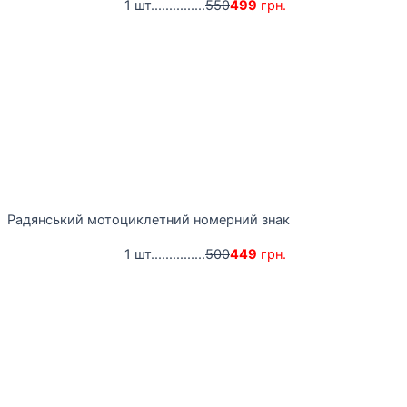
1 шт...............
550
499
грн.
Радянський мотоциклетний номерний знак
1 шт...............
500
449
грн.