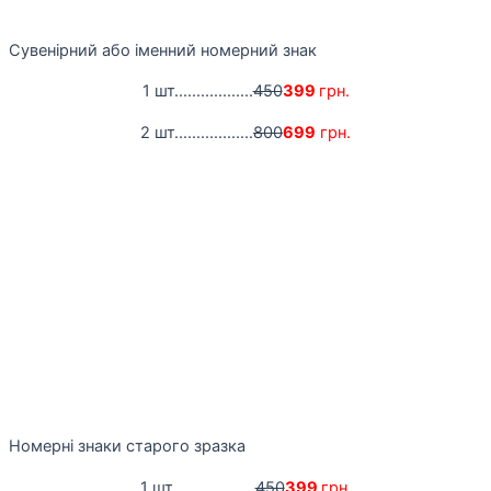
Сувенірний або іменний номерний знак
1 шт..................
450
399
грн.
2 шт..................
800
699
грн.
Номерні знаки старого зразка
1 шт...................
450
399
грн.