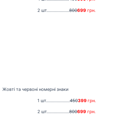
2 шт...................
800
699
грн.
Жовті та червоні номерні знаки
1 шт....................
450
399
грн.
2 шт...................
800
699
грн.