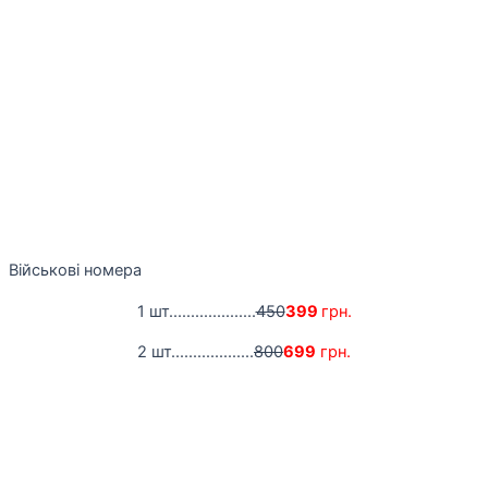
Військові номера
1 шт....................
450
399
грн.
2 шт...................
800
699
грн.