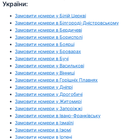
України:
Замовити номери у Білій Церкві
Замовити номери в Білгороді-Дністровському
Замовити номери в Бердичеві
Замовити номери в Борисполі
Замовити номери в Боярці
Замовити номери у Броварах
Замовити номери в Бучі
Замовити номери у Василькові
Замовити номери у Вінниці
Замовити номери в Горішніх Плавнях
Замовити номери у Дніпрі
Замовити номери у Дрогобичі
Замовити номери у Житомирі
Замовити номери у Запоріжжі
Замовити номери в Івано-Франківську
Замовити номери в Ізмаїлі
Замовити номери в Ізюмі
Замовити номери в Ірпені