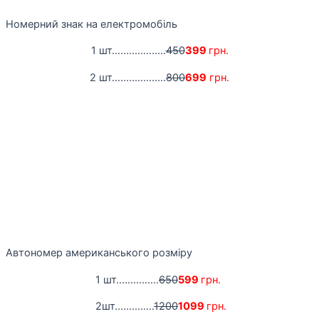
Номерний знак на електромобіль
1 шт...................
450
399
грн.
2 шт...................
800
699
грн.
Автономер американського розміру
1 шт...............
650
599
грн.
2шт..............
1200
1099
грн.