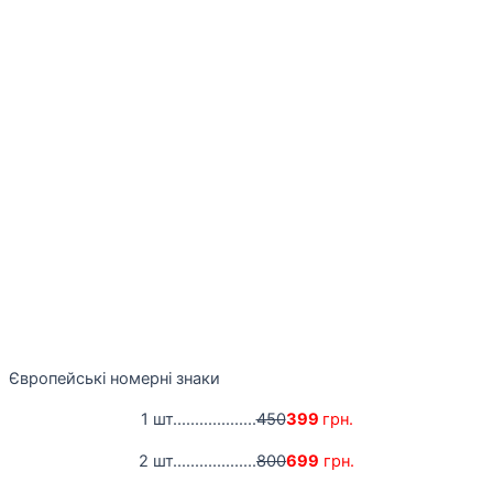
Європейські номерні знаки
1 шт...................
450
399
грн.
2 шт...................
800
699
грн.