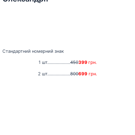
Стандартний номерний знак
1 шт...................
450
399
грн.
2 шт...................
800
699
грн.