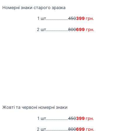
Номерні знаки старого зразка
1 шт...................
450
399
грн.
2 шт...................
800
699
грн.
Жовті та червоні номерні знаки
1 шт...................
450
399
грн.
2 шт...................
800
699
грн.