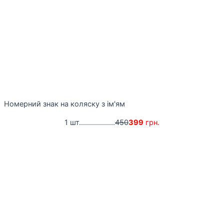
Номерний знак на коляску з ім'ям
1 шт..................
450
399
грн.