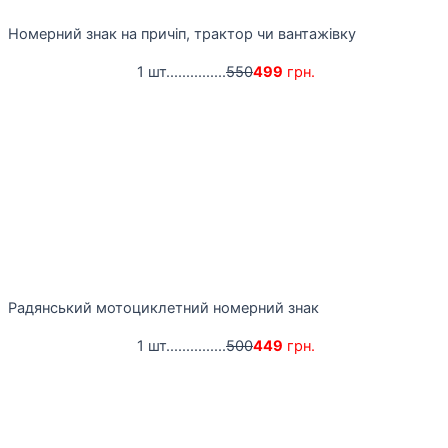
Номерний знак на причіп, трактор чи вантажівку
1 шт...............
550
499
грн.
Радянський мотоциклетний номерний знак
1 шт...............
500
449
грн.