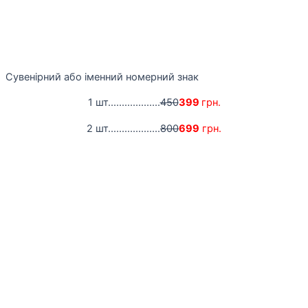
Сувенірний або іменний номерний знак
1 шт...................
450
399
грн.
2 шт...................
800
699
грн.