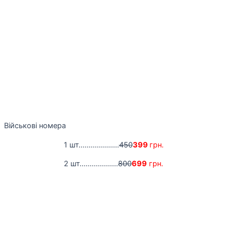
Військові номера
1 шт....................
450
399
грн.
2 шт...................
800
699
грн.