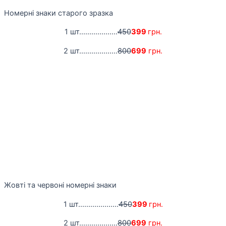
Номерні знаки старого зразка
1 шт...................
450
399
грн.
2 шт...................
800
699
грн.
Жовті та червоні номерні знаки
1 шт....................
450
399
грн.
2 шт...................
800
699
грн.