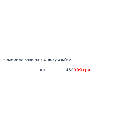
Номерний знак на коляску з ім'ям
1 шт..................
450
399
грн.