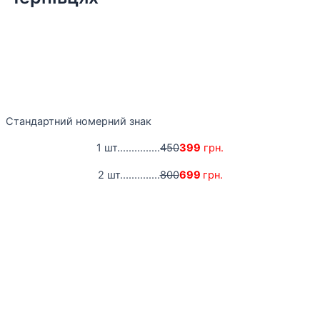
Стандартний номерний знак
1 шт...............
450
399
грн.
2 шт..............
800
699
грн.