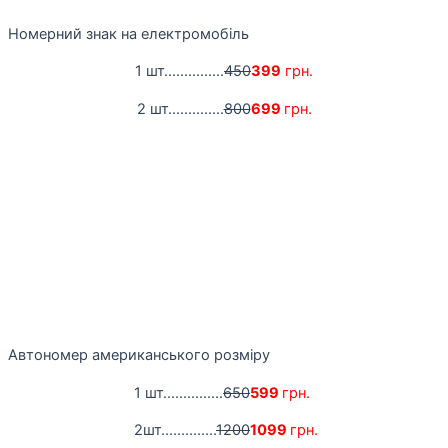
Номерний знак на електромобіль
1 шт...............
450
399
грн.
2 шт..............
800
699
грн.
Автономер американського розміру
1 шт...............
650
599
грн.
2шт..............
1200
1099
грн.