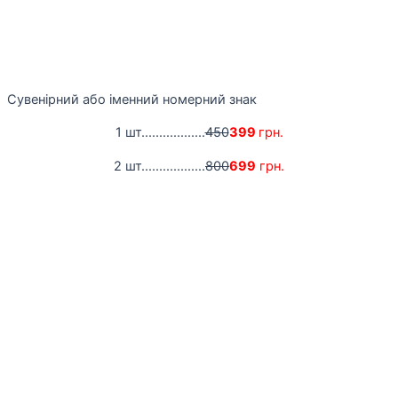
Сувенірний або іменний номерний знак
1 шт..................
450
399
грн.
2 шт..................
800
699
грн.