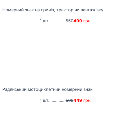
Номерний знак на причіп, трактор чи вантажівку
1 шт...............
550
499
грн.
Радянський мотоциклетний номерний знак
1 шт...............
500
449
грн.