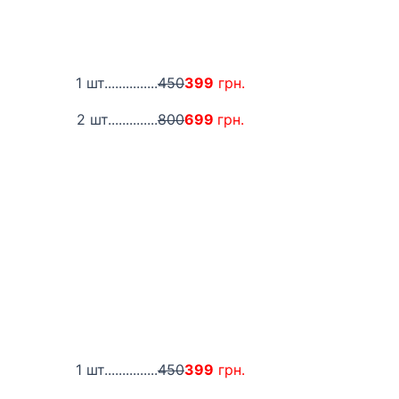
1 шт...............
450
399
грн.
2 шт..............
800
699
грн.
1 шт...............
450
399
грн.