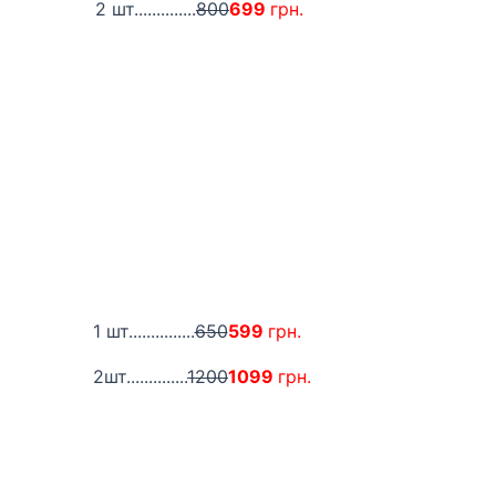
2 шт..............
800
699
грн.
1 шт...............
650
599
грн.
2шт..............
1200
1099
грн.