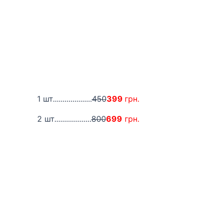
1 шт....................
450
399
грн.
2 шт...................
800
699
грн.