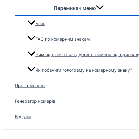
Перемикач меню
Блог
FAQ по номерним знакам
Чим відрізняється дублікат номера від оригінал
Як побачити голограму на номерному знаку?
Про компанію
Генератор номерів
Відгуки