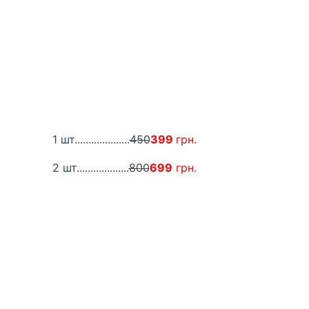
1 шт....................
450
399
грн.
2 шт...................
800
699
грн.