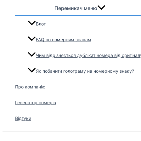
Перемикач меню
Блог
FAQ по номерним знакам
Чим відрізняється дублікат номера від оригінал
Як побачити голограму на номерному знаку?
Про компанію
Генератор номерів
Відгуки