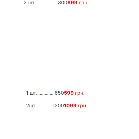
2 шт...................
800
699
грн.
1 шт...............
650
599
грн.
2шт..............
1200
1099
грн.