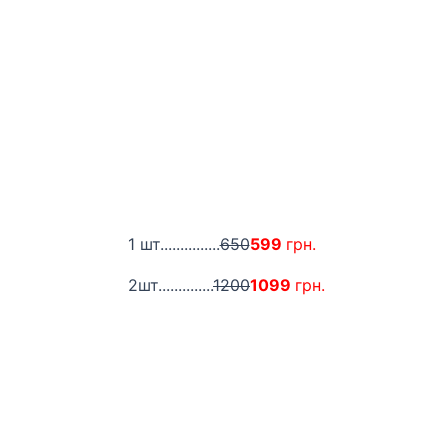
1 шт...............
650
599
грн.
2шт..............
1200
1099
грн.