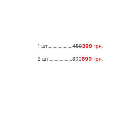
1 шт....................
450
399
грн.
2 шт...................
800
699
грн.