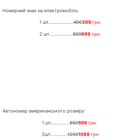
Номерний знак на електромобіль
1 шт....................
450
399
грн.
2 шт...................
800
699
грн.
Автономер американського розміру
1 шт...............
650
599
грн.
2шт..............
1200
1099
грн.