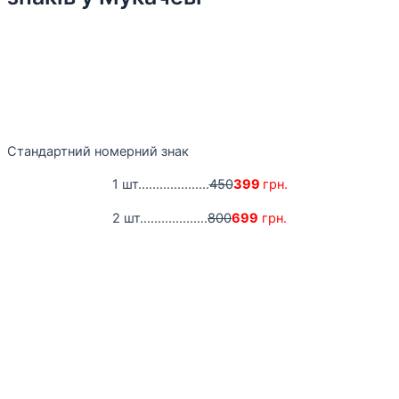
Стандартний номерний знак
1 шт....................
450
399
грн.
2 шт...................
800
699
грн.