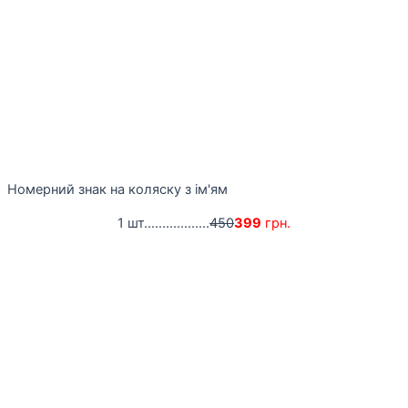
Номерний знак на коляску з ім'ям
1 шт..................
450
399
грн.