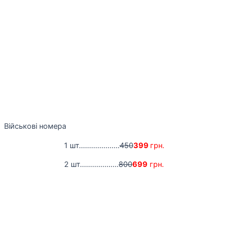
Військові номера
1 шт....................
450
399
грн.
2 шт...................
800
699
грн.