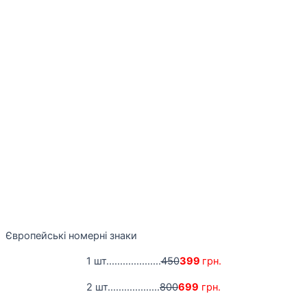
Європейські номерні знаки
1 шт....................
450
399
грн.
2 шт...................
800
699
грн.