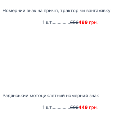
Номерний знак на причіп, трактор чи вантажівку
1 шт...............
550
499
грн.
Радянський мотоциклетний номерний знак
1 шт...............
500
449
грн.