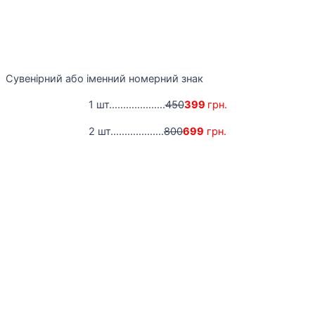
Сувенірний або іменний номерний знак
1 шт....................
450
399
грн.
2 шт...................
800
699
грн.