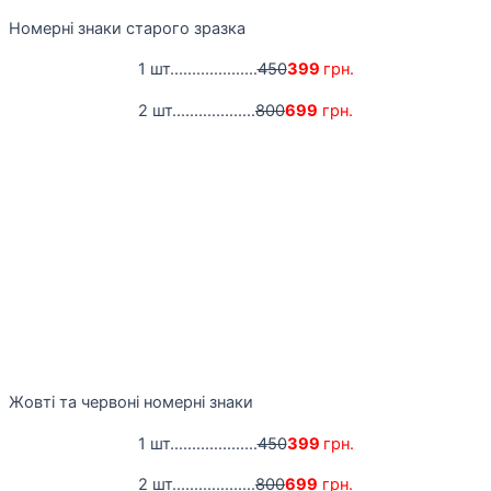
Номерні знаки старого зразка
1 шт....................
450
399
грн.
2 шт...................
800
699
грн.
Жовті та червоні номерні знаки
1 шт....................
450
399
грн.
2 шт...................
800
699
грн.