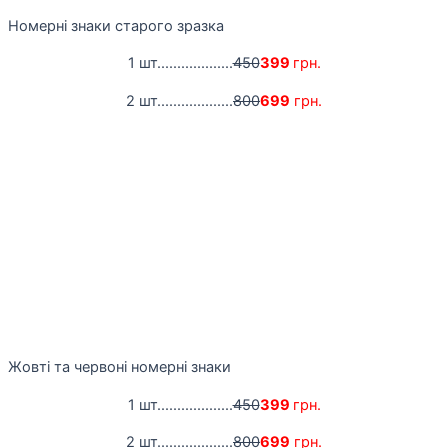
Номерні знаки старого зразка
1 шт...................
450
399
грн.
2 шт...................
800
699
грн.
Жовті та червоні номерні знаки
1 шт...................
450
399
грн.
2 шт...................
800
699
грн.