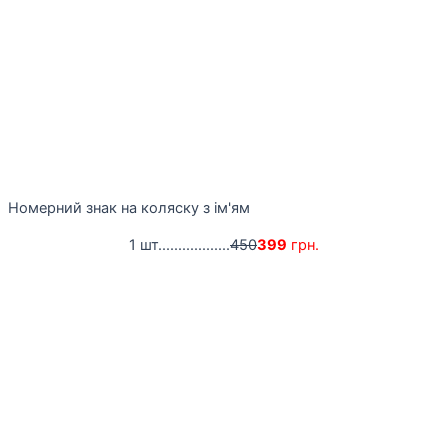
Номерний знак на коляску з ім'ям
1 шт..................
450
399
грн.