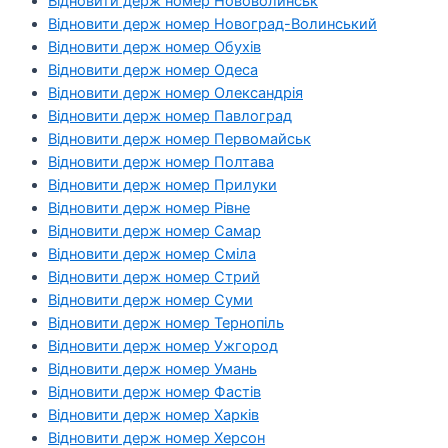
Відновити держ номер Нововолинськ
Відновити держ номер Новоград-Волинський
Відновити держ номер Обухів
Відновити держ номер Одеса
Відновити держ номер Олександрія
Відновити держ номер Павлоград
Відновити держ номер Первомайськ
Відновити держ номер Полтава
Відновити держ номер Прилуки
Відновити держ номер Рівне
Відновити держ номер Самар
Відновити держ номер Сміла
Відновити держ номер Стрий
Відновити держ номер Суми
Відновити держ номер Тернопіль
Відновити держ номер Ужгород
Відновити держ номер Умань
Відновити держ номер Фастів
Відновити держ номер Харків
Відновити держ номер Херсон