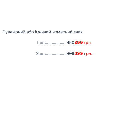
Сувенірний або іменний номерний знак
1 шт...................
450
399
грн.
2 шт...................
800
699
грн.