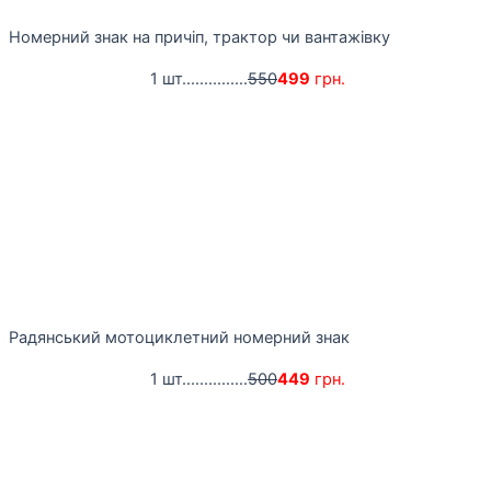
Номерний знак на причіп, трактор чи вантажівку
1 шт...............
550
499
грн.
Радянський мотоциклетний номерний знак
1 шт...............
500
449
грн.