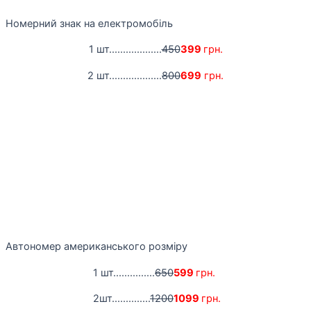
Номерний знак на електромобіль
1 шт...................
450
399
грн.
2 шт...................
800
699
грн.
Автономер американського розміру
1 шт...............
650
599
грн.
2шт..............
1200
1099
грн.