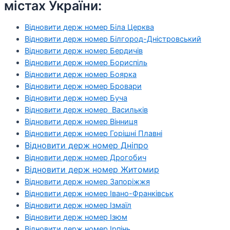
містах України:
Відновити держ номер Біла Церква
Відновити держ номер Білгород-Дністровський
Відновити держ номер Бердичів
Відновити держ номер Бориспіль
Відновити держ номер Боярка
Відновити держ номер Бровари
Відновити держ номер Буча
Відновити держ номер Васильків
Відновити держ номер Вінниця
Відновити держ номер Горішні Плавні
Відновити держ номер Дніпро
Відновити держ номер Дрогобич
Відновити держ номер Житомир
Відновити держ номер Запоріжжя
Відновити держ номер Івано-Франківськ
Відновити держ номер Ізмаїл
Відновити держ номер Ізюм
Відновити держ номер Ірпінь