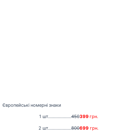
Європейські номерні знаки
1 шт...................
450
399
грн.
2 шт...................
800
699
грн.