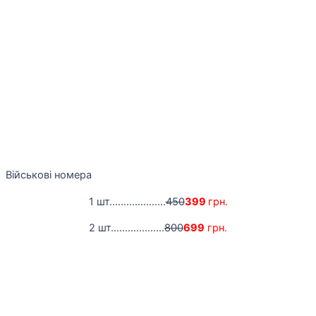
Військові номера
1 шт....................
450
399
грн.
2 шт...................
800
699
грн.