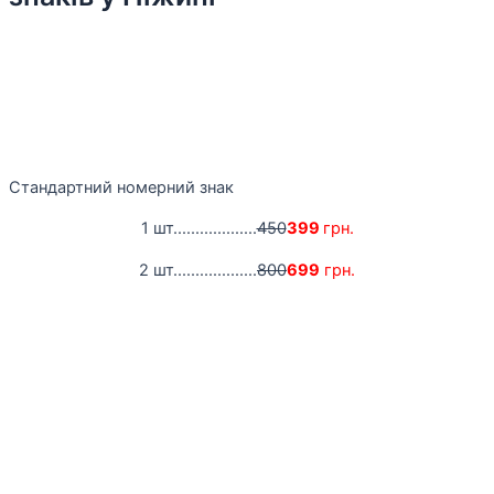
Стандартний номерний знак
1 шт...................
450
399
грн.
2 шт...................
800
699
грн.