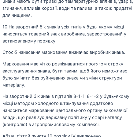
Знаки мають бути тривкі до температурних впливів, ударів,
згинання, впливів корозії, води та палива, а також придатні
для чищення.
10.На зворотний бік знаків усіх типів у будь-якому місці
наноситься товарний знак виробника, зареєстрований у
встановленому порядку.
Спосіб нанесення марковання визначає виробник знака.
Марковання має чітко розпізнаватися протягом строку
експлуатування знака, бути таким, щоб його неможливо
було змінити без руйнування знака чи зміни структури
матеріалу.
На зворотний бік знаків підтипів 8-1-1, 8-1-2 у будь-якому
місці методом холодного штампування додатково
наноситься марковання центрального органу виконавчої
влади, що реалізує державну політику у сфері нагляду
(контролю) в агропромисловому комплексі.
Абзац п’ятий пункту 10 розділу IV виключено