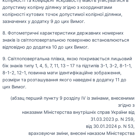
колірності та коефіцієнт яскравості) мають уписуватися в
допустиму колірну ділянку згідно з координатами
колірності кутових точок допустимої колірної ділянки,
зазначених у додатку 9 до цих Вимог.
8. Фотометричні характеристики державних номерних
знаків із світлоповертальною поверхнею встановлюються
відповідно до додатка 10 до цих Вимог.
9. Світлоповертальна плівка, якою покривається лицьовий
бік знаків типу 1, 4, 5, 7, 11, 13 – 17 та підтипів 3-1, 3-2, 8-1-1,
8-1-2, 12-1, повинна мати ідентифікаційне зображення,
розміри та розташування якого наведені в додатку 11 до
цих Вимог.
(абзац перший пункту 9 розділу IV із змінами, внесеними
згідно з
наказами Міністерства внутрішніх справ України від
31.03.2023 р. N 259,
від 30.01.2024 р. N 53,
враховуючи зміни, внесені наказом Міністерства