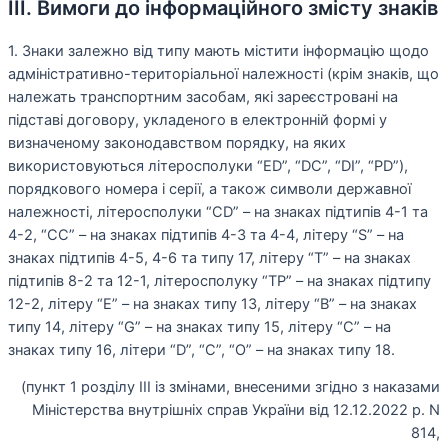
III. Вимоги до інформаційного змісту знаків
1. Знаки залежно від типу мають містити інформацію щодо
адміністративно-територіальної належності (крім знаків, що
належать транспортним засобам, які зареєстровані на
підставі договору, укладеного в електронній формі у
визначеному законодавством порядку, на яких
використовуються літеросполуки “ED”, “DC”, “DI”, “PD”),
порядкового номера і серії, а також символи державної
належності, літеросполуки “CD” – на знаках підтипів 4-1 та
4-2, “CC” – на знаках підтипів 4-3 та 4-4, літеру “S” – на
знаках підтипів 4-5, 4-6 та типу 17, літеру “T” – на знаках
підтипів 8-2 та 12-1, літеросполуку “TP” – на знаках підтипу
12-2, літеру “E” – на знаках типу 13, літеру “B” – на знаках
типу 14, літеру “G” – на знаках типу 15, літеру “C” – на
знаках типу 16, літери “D”, “C”, “O” – на знаках типу 18.
(пункт 1 розділу III із змінами, внесеними згідно з наказами
Міністерства внутрішніх справ України від 12.12.2022 р. N
814,