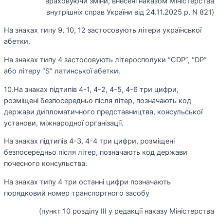
враховуючи зміни, внесені наказом Міністерства
внутрішніх справ України від 24.11.2025 р. N 821)
На знаках типу 9, 10, 12 застосовують літери української
абетки.
На знаках типу 4 застосовують літеросполуки “CDP”, “DP”
або літеру “S” латинської абетки.
10.На знаках підтипів 4-1, 4-2, 4-5, 4-6 три цифри,
розміщені безпосередньо після літер, позначають код
держави дипломатичного представництва, консульської
установи, міжнародної організації.
На знаках підтипів 4-3, 4-4 три цифри, розміщені
безпосередньо після літер, позначають код держави
почесного консульства.
На знаках типу 4 три останні цифри позначають
порядковий номер транспортного засобу
(пункт 10 розділу ІІІ у редакції наказу Міністерства