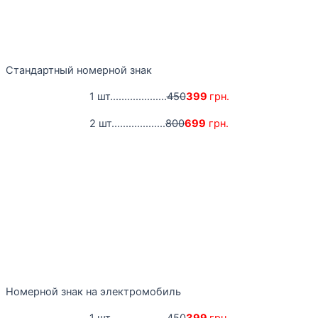
Стандартный номерной знак
1 шт....................
450
399
грн.
2 шт...................
800
699
грн.
Номерной знак на электромобиль