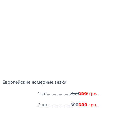
Европейские номерные знаки
1 шт....................
450
399
грн.
2 шт...................
800
699
грн.