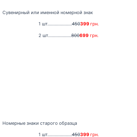
Сувенирный или именной номерной знак
1 шт....................
450
399
грн.
2 шт...................
800
699
грн.
Номерные знаки старого образца
1 шт....................
450
399
грн.