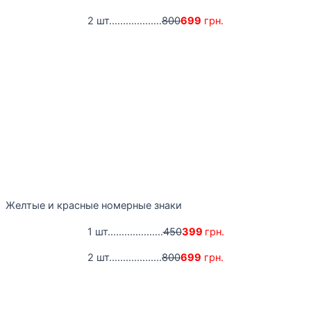
2 шт...................
800
699
грн.
Желтые и красные номерные знаки
1 шт....................
450
399
грн.
2 шт...................
800
699
грн.