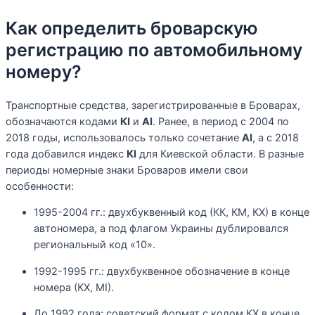
Как определить броварскую
регистрацию по автомобильному
номеру?
Транспортные средства, зарегистрированные в Броварах,
обозначаются кодами
КІ
и
АІ
. Ранее, в период с 2004 по
2018 годы, использовалось только сочетание
АІ
, а с 2018
года добавился индекс
КІ
для Киевской области. В разные
периоды номерные знаки Броваров имели свои
особенности:
1995-2004 гг.: двухбуквенный код (КК, КМ, КХ) в конце
автономера, а под флагом Украины дублировался
региональный код «10».
1992-1995 гг.: двухбуквенное обозначение в конце
номера (КХ, МІ).
До 1992 года: советский формат с кодом КХ в конце