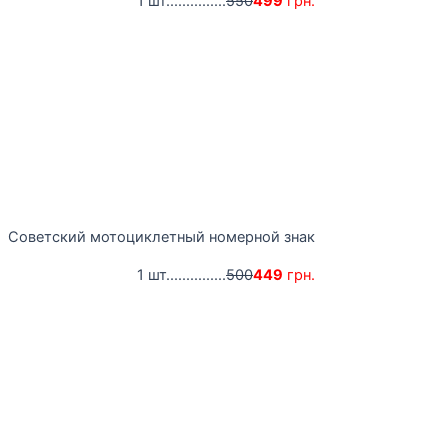
1 шт...............
550
499
грн.
Советский мотоциклетный номерной знак
1 шт...............
500
449
грн.