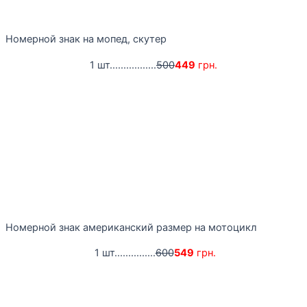
Номерной знак на мопед, скутер
1 шт.................
500
449
грн.
Номерной знак американский размер на мотоцикл
1 шт...............
600
549
грн.