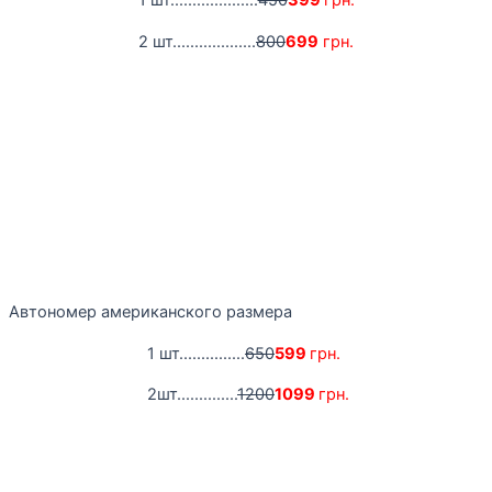
1 шт....................
450
399
грн.
2 шт...................
800
699
грн.
Автономер американского размера
1 шт...............
650
599
грн.
2шт..............
1200
1099
грн.