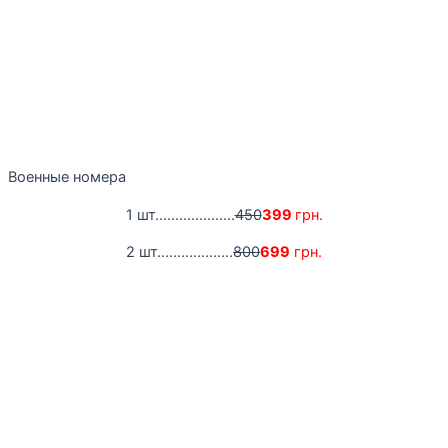
Военные номера
1 шт....................
450
399
грн.
2 шт...................
800
699
грн.