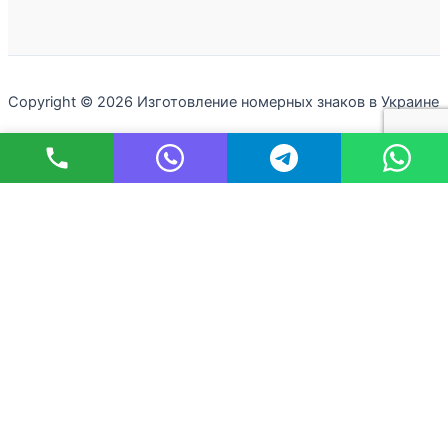
Copyright © 2026 Изготовление номерных знаков в Украине
Оставьте пожалуйста номер телефона и наши менеджеры
обязательно свяжутся с вами как можно скорее
Ваш телефон
×
Будь ласка, залиште номер телефону і наші менеджери
обов'язково зв'яжуться з вами якомога швидше
Ваш телефон