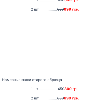
1 шт....................
450
399
грн.
2 шт...................
800
699
грн.
Номерные знаки старого образца
1 шт....................
450
399
грн.
2 шт...................
800
699
грн.