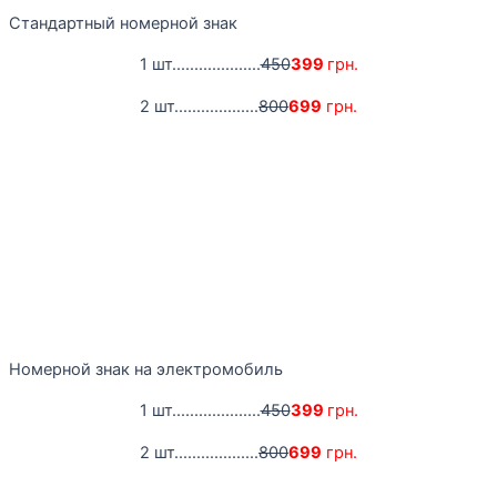
Стандартный номерной знак
1 шт....................
450
399
грн.
2 шт...................
800
699
грн.
Номерной знак на электромобиль
1 шт....................
450
399
грн.
2 шт...................
800
699
грн.