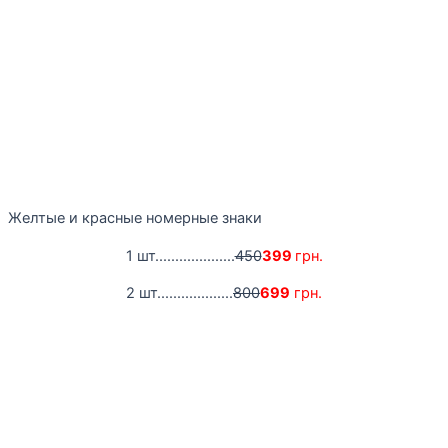
Желтые и красные номерные знаки
1 шт....................
450
399
грн.
2 шт...................
800
699
грн.