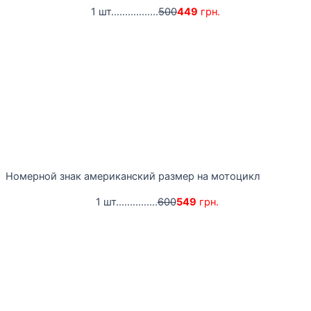
1 шт.................
500
449
грн.
Номерной знак американский размер на мотоцикл
1 шт...............
600
549
грн.