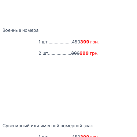
Военные номера
1 шт....................
450
399
грн.
2 шт...................
800
699
грн.
Сувенирный или именной номерной знак