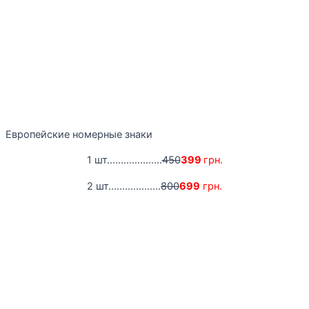
Европейские номерные знаки
1 шт....................
450
399
грн.
2 шт...................
800
699
грн.