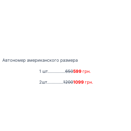
Автономер американского размера
1 шт...............
650
599
грн.
2шт..............
1200
1099
грн.