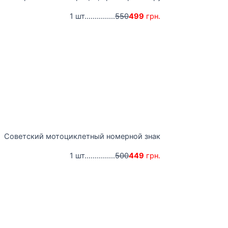
1 шт...............
550
499
грн.
Советский мотоциклетный номерной знак
1 шт...............
500
449
грн.