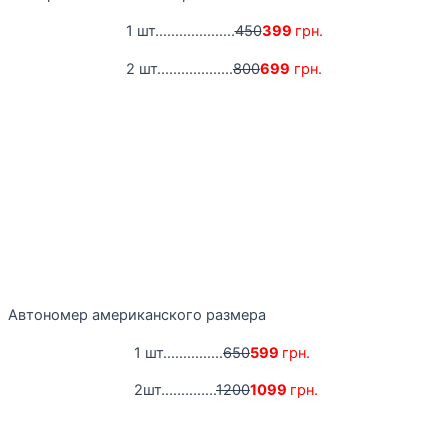
1 шт....................
450
399
грн.
2 шт...................
800
699
грн.
Автономер американского размера
1 шт...............
650
599
грн.
2шт..............
1200
1099
грн.