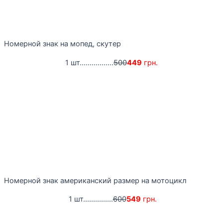
Номерной знак на мопед, скутер
1 шт.................
500
449
грн.
Номерной знак американский размер на мотоцикл
1 шт...............
600
549
грн.