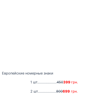
Европейские номерные знаки
1 шт....................
450
399
грн.
2 шт...................
800
699
грн.