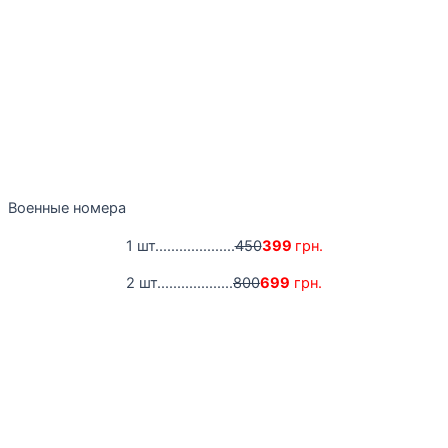
Военные номера
1 шт....................
450
399
грн.
2 шт...................
800
699
грн.