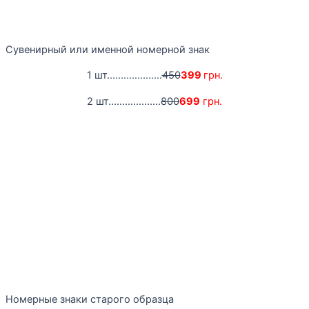
Сувенирный или именной номерной знак
1 шт....................
450
399
грн.
2 шт...................
800
699
грн.
Номерные знаки старого образца