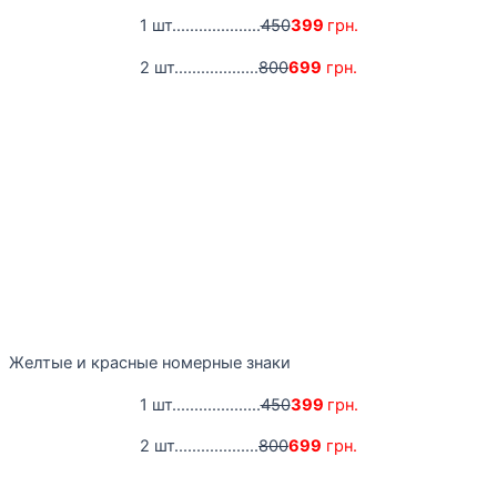
1 шт....................
450
399
грн.
2 шт...................
800
699
грн.
Желтые и красные номерные знаки
1 шт....................
450
399
грн.
2 шт...................
800
699
грн.