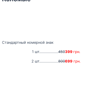
Стандартный номерной знак
1 шт...................
450
399
грн.
2 шт...................
800
699
грн.