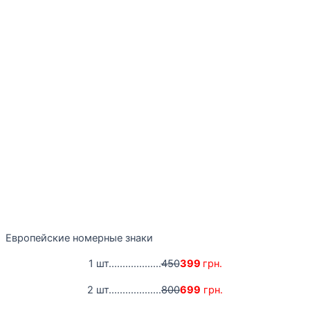
Европейские номерные знаки
1 шт...................
450
399
грн.
2 шт...................
800
699
грн.