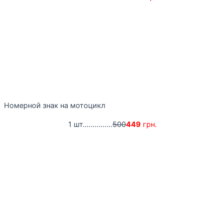
Номерной знак на мотоцикл
1 шт...............
500
449
грн.