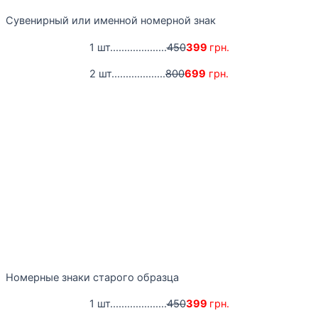
Сувенирный или именной номерной знак
1 шт....................
450
399
грн.
2 шт...................
800
699
грн.
Номерные знаки старого образца
1 шт....................
450
399
грн.