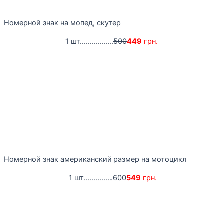
Номерной знак на мопед, скутер
1 шт.................
500
449
грн.
Номерной знак американский размер на мотоцикл
1 шт...............
600
549
грн.