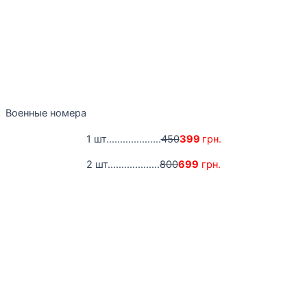
Военные номера
1 шт....................
450
399
грн.
2 шт...................
800
699
грн.