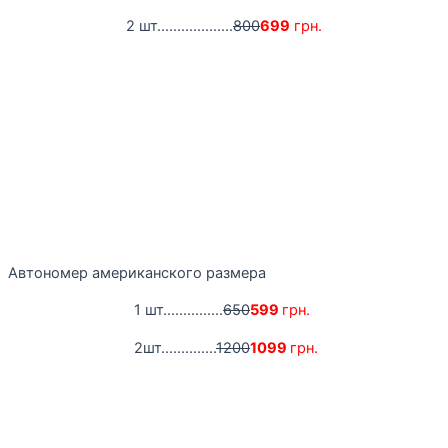
2 шт...................
800
699
грн.
Автономер американского размера
1 шт...............
650
599
грн.
2шт..............
1200
1099
грн.