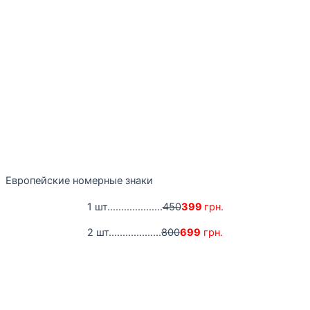
Европейские номерные знаки
1 шт....................
450
399
грн.
2 шт...................
800
699
грн.