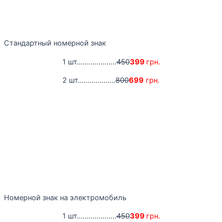
Стандартный номерной знак
1 шт....................
450
399
грн.
2 шт...................
800
699
грн.
Номерной знак на электромобиль
1 шт....................
450
399
грн.