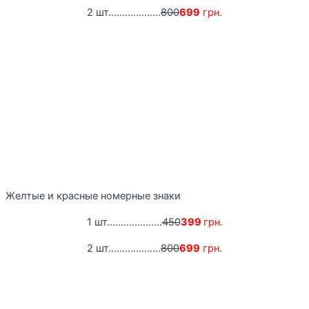
2 шт...................
800
699
грн.
Желтые и красные номерные знаки
1 шт....................
450
399
грн.
2 шт...................
800
699
грн.