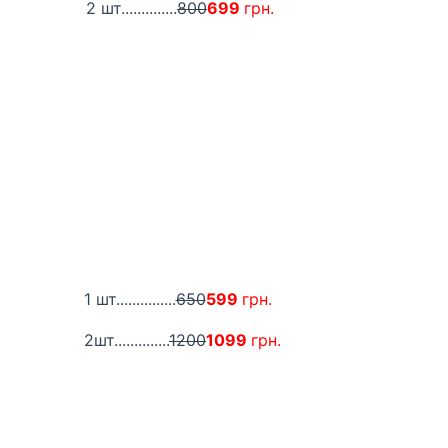
2 шт..............
800
699
грн.
1 шт...............
650
599
грн.
2шт..............
1200
1099
грн.