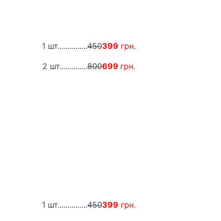
1 шт...............
450
399
грн.
2 шт..............
800
699
грн.
1 шт...............
450
399
грн.