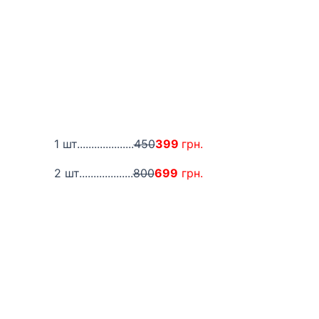
1 шт....................
450
399
грн.
2 шт...................
800
699
грн.