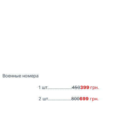
Военные номера
1 шт....................
450
399
грн.
2 шт...................
800
699
грн.