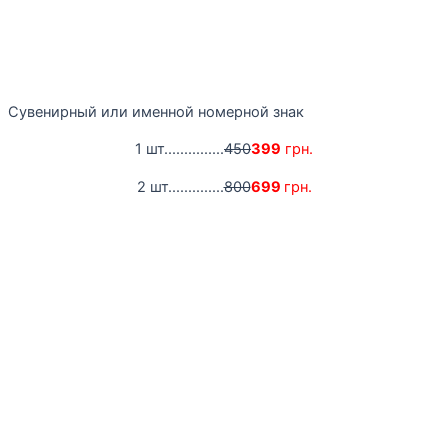
Сувенирный или именной номерной знак
1 шт...............
450
399
грн.
2 шт..............
800
699
грн.