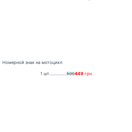
Номерной знак на мотоцикл
1 шт...............
500
449
грн.