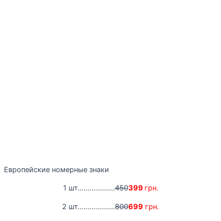
Европейские номерные знаки
1 шт...................
450
399
грн.
2 шт...................
800
699
грн.