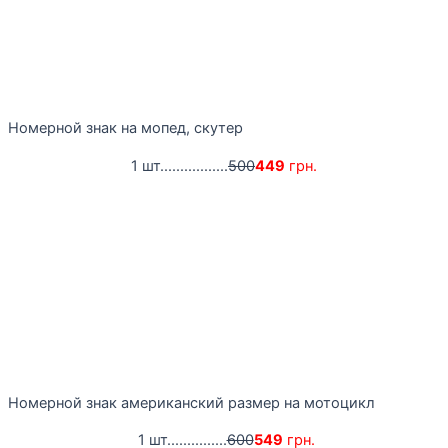
Номерной знак на мопед, скутер
1 шт.................
500
449
грн.
Номерной знак американский размер на мотоцикл
1 шт...............
600
549
грн.