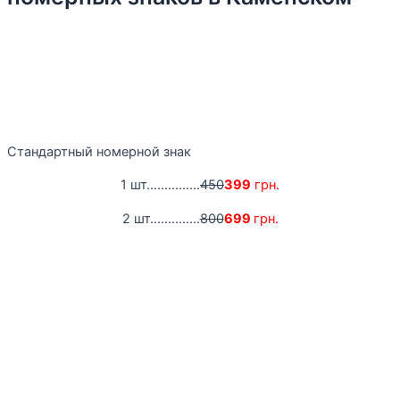
Стандартный номерной знак
1 шт...............
450
399
грн.
2 шт..............
800
699
грн.