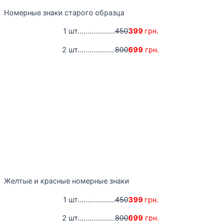
Номерные знаки старого образца
1 шт...................
450
399
грн.
2 шт...................
800
699
грн.
Желтые и красные номерные знаки
1 шт...................
450
399
грн.
2 шт...................
800
699
грн.