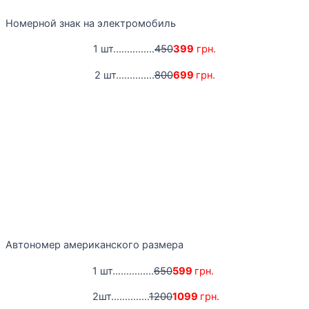
Номерной знак на электромобиль
1 шт...............
450
399
грн.
2 шт..............
800
699
грн.
Автономер американского размера
1 шт...............
650
599
грн.
2шт..............
1200
1099
грн.