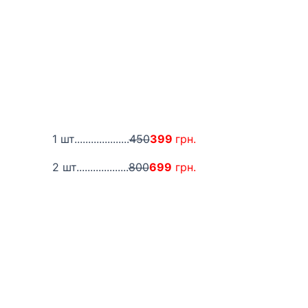
1 шт....................
450
399
грн.
2 шт...................
800
699
грн.