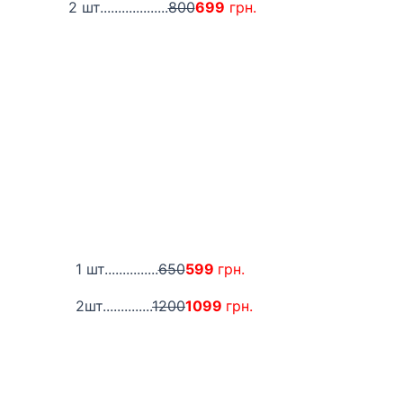
2 шт...................
800
699
грн.
1 шт...............
650
599
грн.
2шт..............
1200
1099
грн.